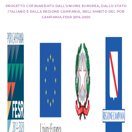
PROGETTO COFINANZIATO DALL’UNIONE EUROPEA, DALLO STATO
ITALIANO E DALLA REGIONE CAMPANIA, NELL’AMBITO DEL POR
CAMPANIA FESR 2014-2020