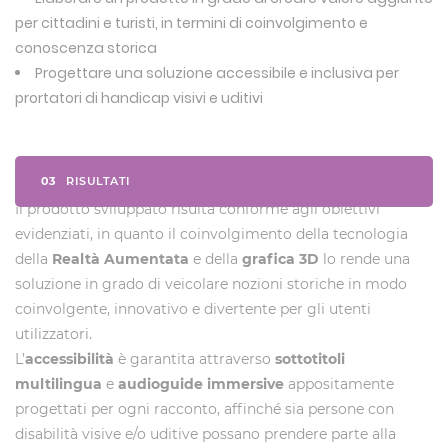
per cittadini e turisti, in termini di coinvolgimento e
conoscenza storica
Progettare una soluzione accessibile e inclusiva per
prortatori di handicap visivi e uditivi
03
RISULTATI
Il prodotto sviluppato risulta conforme agli obiettivi
evidenziati, in quanto il coinvolgimento della tecnologia
della
Realtà Aumentata
e della
grafica 3D
lo rende una
soluzione in grado di veicolare nozioni storiche in modo
coinvolgente, innovativo e divertente per gli utenti
utilizzatori.
L’
accessibilità
è garantita attraverso
sottotitoli
multilingua
e
audioguide immersive
appositamente
progettati per ogni racconto, affinché sia persone con
disabilità visive e/o uditive possano prendere parte alla