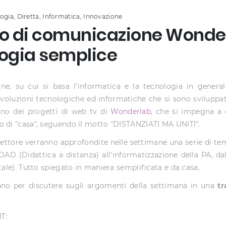
ogia
,
Diretta
,
Informatica
,
Innovazione
etto di comunicazione Wonde
logia semplice
one, su cui si basa l'informatica e la tecnologia in genera
voluzioni tecnologiche ed informatiche che si sono sviluppat
uno dei progetti di web tv di
Wonderlab
, che si impegna a 
o di "casa", seguendo il motto "DISTANZIATI MA UNITI".
 settore verranno approfondite nelle settimane una serie di te
DAD (Didattica a distanza) all'informatizzazione della PA, da
tale). Tutto spiegato in maniera semplificata e da casa.
anno per discutere sugli argomenti della settimana in una
tr
IT: