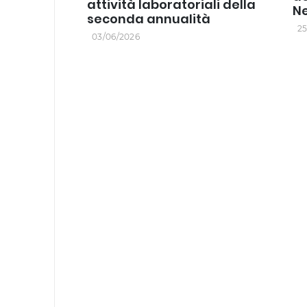
attività laboratoriali della
N
seconda annualità
25
03/06/2026