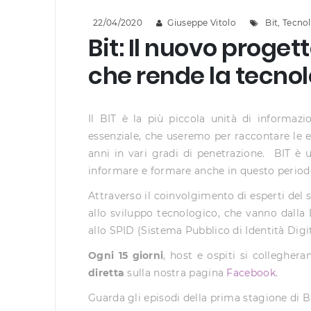
22/04/2020
Giuseppe Vitolo
Bit
,
Tecnol
Bit: Il nuovo prog
che rende la tecno
Il BIT è la più piccola unità di informazi
essenziale, che useremo per raccontare le e
anni in vari gradi di penetrazione. BIT è 
informare e formare anche in questo period
Attraverso il coinvolgimento di esperti del
allo sviluppo tecnologico, che vanno dalla 
allo SPID (Sistema Pubblico di Identità Digi
Ogni 15 giorni
, host e ospiti si collegher
diretta
sulla nostra pagina
Facebook
.
Guarda gli episodi della prima stagione di B