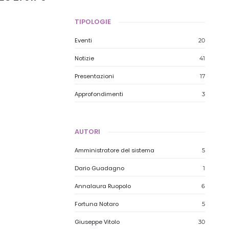
TIPOLOGIE
Eventi
20
Notizie
41
Presentazioni
17
Approfondimenti
3
AUTORI
Amministratore del sistema
5
Dario Guadagno
1
Annalaura Ruopolo
6
Fortuna Notaro
5
Giuseppe Vitolo
30