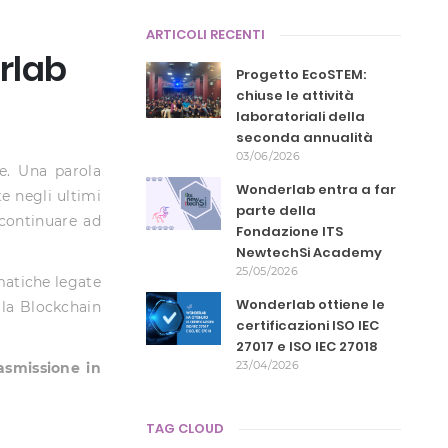
ARTICOLI RECENTI
rlab
Progetto EcoSTEM:
chiuse le attività
laboratoriali della
seconda annualità
03/06/2026
le. Una parola
Wonderlab entra a far
e negli ultimi
parte della
continuare ad
Fondazione ITS
NewtechSi Academy
25/05/2026
matiche legate
Wonderlab ottiene le
lla Blockchain
certificazioni ISO IEC
27017 e ISO IEC 27018
23/04/2026
asmissione in
TAG CLOUD