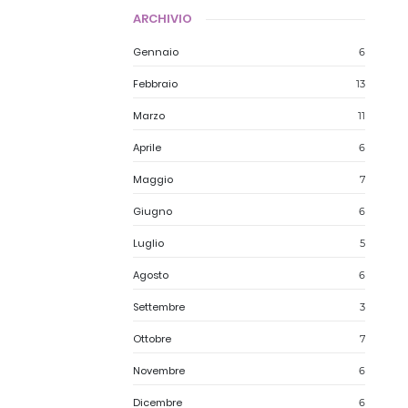
ARCHIVIO
Gennaio
6
Febbraio
13
Marzo
11
Aprile
6
Maggio
7
Giugno
6
Luglio
5
Agosto
6
Settembre
3
Ottobre
7
Novembre
6
Dicembre
6