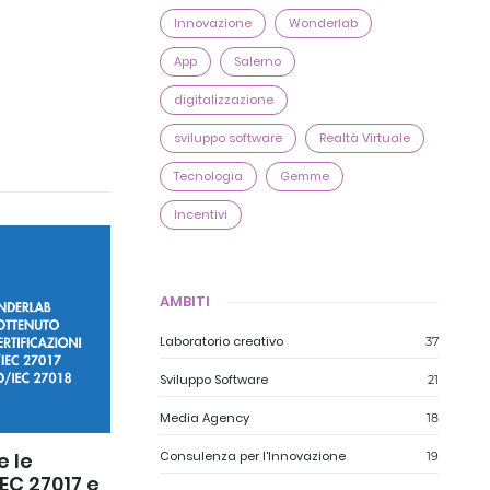
Innovazione
Wonderlab
App
Salerno
digitalizzazione
sviluppo software
Realtà Virtuale
Tecnologia
Gemme
Incentivi
AMBITI
Laboratorio creativo
37
Sviluppo Software
21
Media Agency
18
e le
Consulenza per l'Innovazione
19
IEC 27017 e