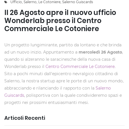
Ufficio
,
Salerno
,
Le Cotoniere
,
Salerno Guiscards
Il 26 Agosto apre il nuovo ufficio
Wonderlab presso il Centro
Commerciale Le Cotoniere
Un progetto lungimirante, partito da lontano e che brinda
ad un nuovo inizio. Appuntamento a
mercoledì 26 Agosto
,
quando si alzeranno le saracinesche della nuova casa di
Wonderlab presso il
Centro Commerciale Le Cotoniere
.
Sito a pochi minuti dall'epicentro nevralgico cittadino di
Salerno, la nostra startup apre le porte di un nuovo mondo,
abbracciando e rilanciando il rapporto con la
Salerno
Guiscards
, polisportiva con la quale condivideremo spazi e
progetti nei prossimi entusiasmanti mesi.
Articoli Recenti